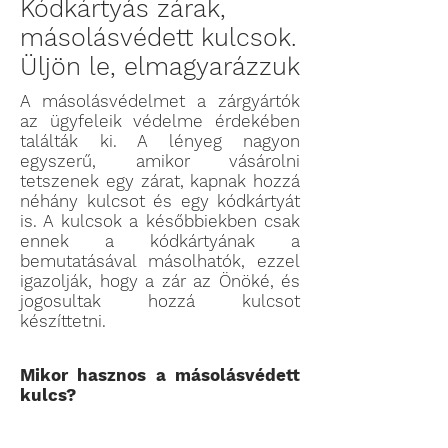
Kódkártyás zárak,
másolásvédett kulcsok.
Üljön le, elmagyarázzuk
A másolásvédelmet a zárgyártók
az ügyfeleik védelme érdekében
találták ki. A lényeg nagyon
egyszerű, amikor vásárolni
tetszenek egy zárat, kapnak hozzá
néhány kulcsot és egy kódkártyát
is. A kulcsok a későbbiekben csak
ennek a kódkártyának a
bemutatásával másolhatók, ezzel
igazolják, hogy a zár az Önöké, és
jogosultak hozzá kulcsot
készíttetni.
Mikor hasznos a másolásvédett
kulcs?