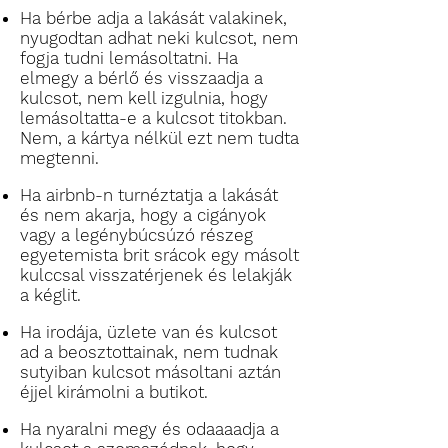
Ha bérbe adja a lakását valakinek,
nyugodtan adhat neki kulcsot, nem
fogja tudni lemásoltatni. Ha
elmegy a bérlő és visszaadja a
kulcsot, nem kell izgulnia, hogy
lemásoltatta-e a kulcsot titokban.
Nem, a kártya nélkül ezt nem tudta
megtenni.
Ha airbnb-n turnéztatja a lakását
és nem akarja, hogy a cigányok
vagy a legénybúcsúzó részeg
egyetemista brit srácok egy másolt
kulccsal visszatérjenek és lelakják
a kéglit.
Ha irodája, üzlete van és kulcsot
ad a beosztottainak, nem tudnak
sutyiban kulcsot másoltani aztán
éjjel kirámolni a butikot.
Ha nyaralni megy és odaaaadja a