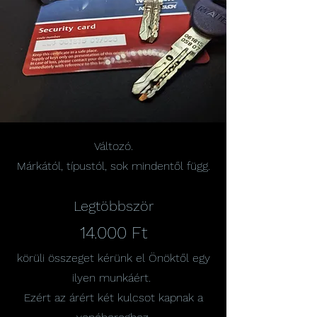
Változó.
Márkától, típustól, sok mindentől függ.
Legtöbbször
14.000 Ft
körüli összeget kérünk el Önöktől egy
ilyen munkáért.
Ezért az árért két kulcsot kapnak a