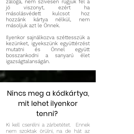
záloga, nem szívesen rúgjuk fel a
jó viszonyt, ezért ha
másolásvédett kulcsot hoz
hozzánk kártya nélkül, nem
másoljuk azt le Önnek.
Ilyenkor sajnálkozva széttesszük a
kezünket, igyekszünk együttérzést
mutatni és Önnel együtt
bosszankodni a sanyarú élet
igazságtalanságán.
Nincs meg a kódkártya,
mit lehet ilyenkor
tenni?
Ki kell cserélni a zárbetétet. Ennek
nem szoktak örülni, na de hát az