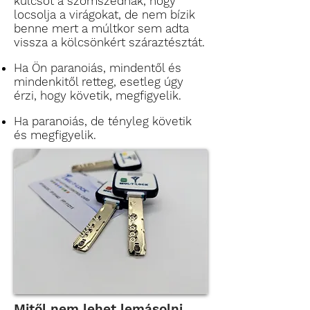
kulcsot a szomszédnak, hogy
locsolja a virágokat, de nem bízik
benne mert a múltkor sem adta
vissza a kölcsönkért száraztésztát.
Ha Ön paranoiás, mindentől és
mindenkitől retteg, esetleg úgy
érzi, hogy követik, megfigyelik.
Ha paranoiás, de tényleg követik
és megfigyelik.
Mitől nem lehet lemásolni