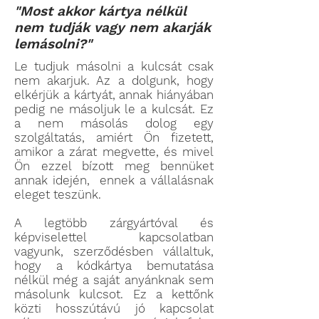
"Most akkor kártya nélkül
nem tudják vagy nem akarják
lemásolni?"
Le tudjuk másolni a kulcsát csak
nem akarjuk. Az a dolgunk, hogy
elkérjük a kártyát, annak hiányában
pedig ne másoljuk le a kulcsát. Ez
a nem másolás dolog egy
szolgáltatás, amiért Ön fizetett,
amikor a zárat megvette, és mivel
Ön ezzel bízott meg bennüket
annak idején, ennek a vállalásnak
eleget teszünk.
A legtöbb zárgyártóval és
képviselettel kapcsolatban
vagyunk, szerződésben vállaltuk,
hogy a kódkártya bemutatása
nélkül még a saját anyánknak sem
másolunk kulcsot. Ez a kettőnk
közti hosszútávú jó kapcsolat