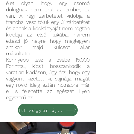
élet olyan, hogy egy csomó
dolognak nem örül az ember, ez
van. A régi zárbetétet kidobja a
francba, vesz tőlük egy új zárbetétet
és annak a kódkártyáját nem rögtön
kidobja az első kukába, hanem
elteszi jó helyre, hogy meglegyen
amikor majd kulcsot akar
másoltatni.
Könnyebb lesz a zsebe 15.000
Forinttal, kicsit bosszankodik a
váratlan kiadáson, úgy érzi, hogy egy
vagyont kizetett ki, sajnálja magát
egy rövid ideig aztán holnapra már
el is felejtette az egészet. Ilyen
egyszerű ez.
Itt vegyen új zárat